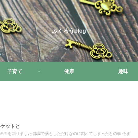
ふくろうblog
子育て
健康
趣味
ャケットと
eの画面を割りました 部屋で落としただけなのに割れてしまったとの事 今ま