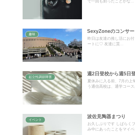
で一回も割ったことがな...
SexyZoneのコンサ
趣味
昨日は友達の推し活にお付き合
ートに♡ 友達に貰...
週2日登校から週5日
起立性調節障害
夏休みに入る前、7月の上
う通信高校は、通学コースが
波佐見陶器まつり
イベント
お久しぶりです しばらく
み中にあったことをマイペー.