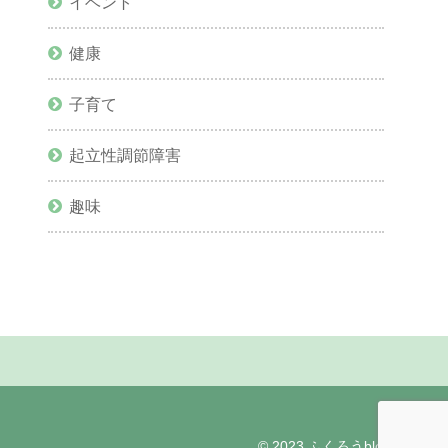
イベント
健康
子育て
起立性調節障害
趣味
© 2023 ふくろうblog.